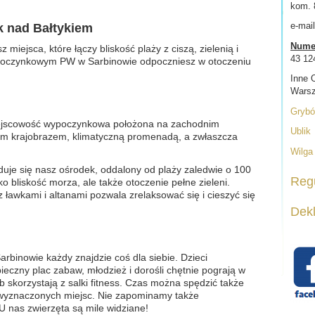
kom. 
e-mai
 nad Bałtykiem
Numer
iejsca, które łączy bliskość plaży z ciszą, zielenią i
43 12
czynkowym PW w Sarbinowie odpoczniesz w otoczeniu
Inne 
Warsz
Gryb
iejscowość wypoczynkowa położona na zachodnim
Ublik
ym krajobrazem, klimatyczną promenadą, a zwłaszcza
Wilga
duje się nasz ośrodek, oddalony od plaży zaledwie o 100
Reg
ko bliskość morza, ale także otoczenie pełne zieleni.
 ławkami i altanami pozwala zrelaksować się i cieszyć się
Dekl
nowie każdy znajdzie coś dla siebie. Dzieci
ieczny plac zabaw, młodzież i dorośli chętnie pograją w
b skorzystają z salki fitness. Czas można spędzić także
 z wyznaczonych miejsc. Nie zapominamy także
U nas zwierzęta są mile widziane!