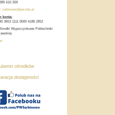
885 610 269
l:
sarbinowo@pw.edu.pl
 konta:
40 3653 1111 0000 4188 2852
Ośrodki Wypoczynkowe Politechniki
awskiej:
ów
ulamin ośrodków
aracja dostępności