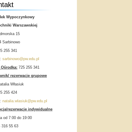
takt
dek Wypoczynkowy
echniki Warszawskiej
admorska 15
4 Sarbinowo
25 255 341
l:
sarbinowo@pw.edu.pl
 Ośrodka:
725 255 341
wnik/ rezerwacje grupowe
atalia Własiuk
25 255 424
l:
natalia.wlasiuk@pw.edu.pl
cja/rezerwacje indywidualne
a od 7:00 do 19:00
4 316 55 63