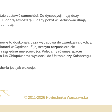
gdzie zostawić samochód. Do dyspozycji mają duży,
a. O dobrą atmosferę i udany pobyt w Sarbinowie dbają
ą pomocą.
wie to doskonała baza wypadowa do zwiedzania okolicy.
latarni w Gąskach. Z jej szczytu rozpościera się
 i sąsiednie miejscowości. Polecamy również spacer
a lub Chłopów oraz wycieczki do Ustronia czy Kołobrzegu.
hwila jest jak wakacje.
© 2011-2026 Politechnika Warszawska