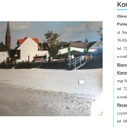
Kon
Ośro
Polit
ul. N
76-03
tel. 7
e-mai
Biuro
Kiero
mgr N
tel. 7
e-mai
Recep
czynn
tel. 9