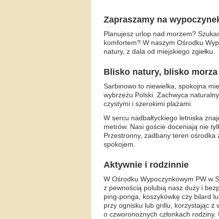
Zapraszamy na wypoczynek
Planujesz urlop nad morzem? Szukasz m
komfortem? W naszym Ośrodku Wypo
natury, z dala od miejskiego zgiełku.
Blisko natury, blisko morza
Sarbinowo to niewielka, spokojna m
wybrzeżu Polski. Zachwyca naturaln
czystymi i szerokimi plażami.
W sercu nadbałtyckiego letniska znaj
metrów. Nasi goście doceniają nie tyl
Przestronny, zadbany teren ośrodka z
spokojem.
Aktywnie i rodzinnie
W Ośrodku Wypoczynkowym PW w Sarbi
z pewnością polubią nasz duży i bezp
ping-ponga, koszykówkę czy bilard lu
przy ognisku lub grillu, korzystając
o czworonożnych członkach rodziny. 